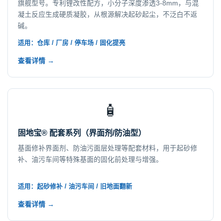
旗舰型号。专利锂改性配方，小分子深度渗透3-8mm，与混
凝土反应生成硬质凝胶，从根源解决起砂起尘，不泛白不返
碱。
适用：仓库 / 厂房 / 停车场 / 固化提亮
查看详情 →
🧴
固地宝® 配套系列（界面剂/防油型）
基面修补界面剂、防油污面层处理等配套材料，用于起砂修
补、油污车间等特殊基面的固化前处理与增强。
适用：起砂修补 / 油污车间 / 旧地面翻新
查看详情 →