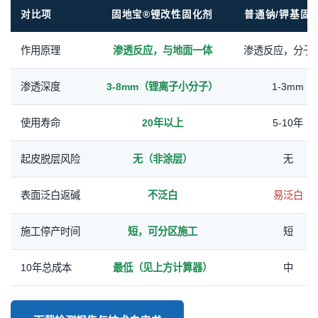
对比项
固地宝®锂改性固化剂
普通钠/钾基固
作用原理
渗透反应，与地面一体
渗透反应，分子
渗透深度
3-8mm（锂离子小分子）
1-3mm
使用寿命
20年以上
5-10年
起皮脱层风险
无（非涂层）
无
表面泛白返碱
不泛白
易泛白
施工停产时间
短，可分区施工
短
10年总成本
最低（见上方计算器）
中