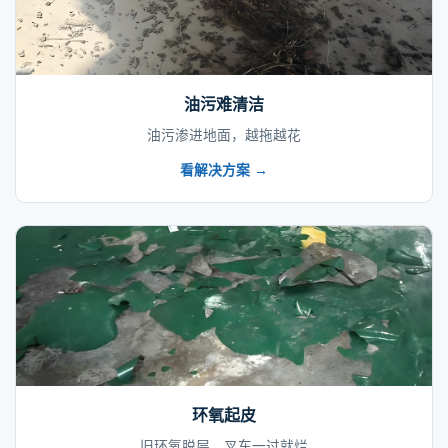
油污难清洁
油污渗进地面，越拖越花
看解决方案 →
环氧起皮
旧环氧脱层，叉车一过就烂