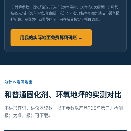
※ 计算参数：固化剂按25元/㎡（20年寿命，10年内0次翻新）；环氧
按45元/㎡（叉车环境5年翻新一次）；不处理按每年额外清洁与设备损
耗折算。参数为行业典型区间，可在后台按实际报价调整。
用我的实际地面免费算精确账 →
为什么选固地宝
和普通固化剂、环氧地坪的实测对比
不讲形容词，讲仪器读数。以下参数以产品TDS与第三方检测
报告为准，报告可下载。