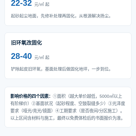
22-32
元/㎡ 起
起砂起尘地面，先修补处理再固化，从根源解决扬尘。
旧环氧改固化
28-40
元/㎡ 起
铲除起皮旧环氧，基面处理后做固化地坪，一步到位。
影响价格的四个因素：
①面积（越大单价越低，5000㎡以上
有阶梯价）②基面状况（起砂程度、空鼓裂缝多少）③光泽度
要求（哑光/亮光/镜面）④工期要求（是否夜间/分区施工）。
以上区间含材料与施工，最终以免费体检后的书面报价为准。