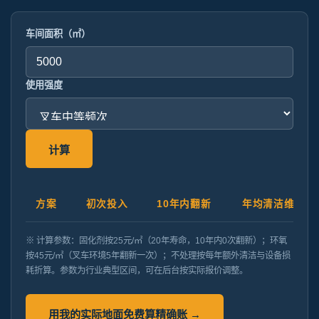
车间面积（㎡）
使用强度
计算
方案
初次投入
10年内翻新
年均清洁维护
※ 计算参数：固化剂按25元/㎡（20年寿命，10年内0次翻新）；环氧
按45元/㎡（叉车环境5年翻新一次）；不处理按每年额外清洁与设备损
耗折算。参数为行业典型区间，可在后台按实际报价调整。
用我的实际地面免费算精确账 →